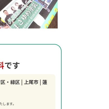
料
です
緑区 | 上尾市 | 蓮
たします。