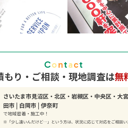
C
o
n
t
a
c
t
積もり・ご相談・現地調査
は
無
さいたま市見沼区・北区・岩槻区・中央区・大宮区・
田市 | 白岡市 | 伊奈町
で
地域密着・施工中！
※「少し遠いんだけど…」という方は、状況に応じて対応をご相談い