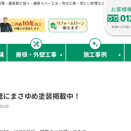
修理・屋根葺き替え・屋根カバー工法・防水工事・雨どい修理などお住まいのリフ
お客様
01
8:00〜17:
装
屋根・外壁工事
施工事例
誌にまさゆめ塗装掲載中！
月21日