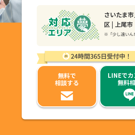
さいたま市
区 | 上尾市
※「少し遠いん
LINEで
無料で
無料
相談する