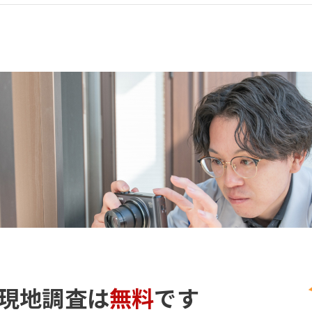
現地調査
は
無料
です