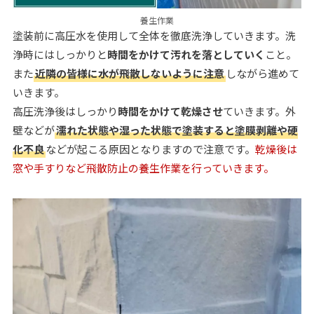
養生作業
塗装前に高圧水を使用して全体を徹底洗浄していきます。洗
浄時にはしっかりと
時間をかけて汚れを落としていく
こと。
また
近隣の皆様に水が飛散しないように注意
しながら進めて
いきます。
高圧洗浄後はしっかり
時間をかけて乾燥させ
ていきます。外
壁などが
濡れた状態や湿った状態で塗装すると塗膜剥離や硬
化不良
などが起こる原因となりますので注意です。
乾燥後は
窓や手すりなど飛散防止の養生作業を行っていきます。