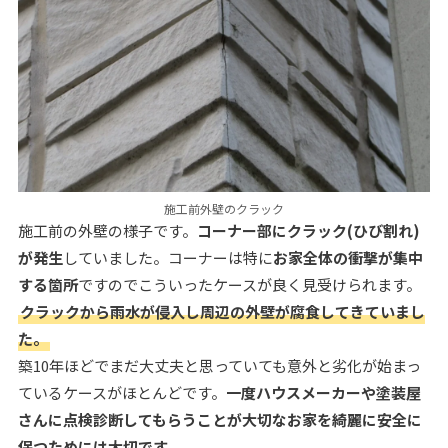
施工前外壁のクラック
施工前の外壁の様子です。
コーナー部にクラック(ひび割れ)
が発生
していました。コーナーは特に
お家全体の衝撃が集中
する箇所
ですのでこういったケースが良く見受けられます。
クラックから雨水が侵入し周辺の外壁が腐食してきていまし
た。
築10年ほどでまだ大丈夫と思っていても意外と劣化が始まっ
ているケースがほとんどです。
一度ハウスメーカーや塗装屋
さんに点検診断してもらうことが大切なお家を綺麗に安全に
保つためには大切です。