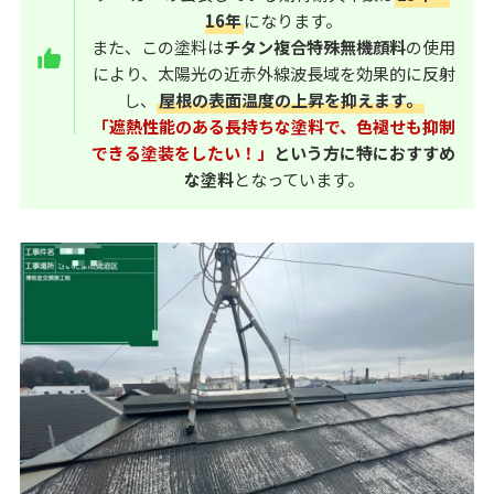
16年
になります。
また、この塗料は
チタン複合特殊無機顔料
の使用
により、太陽光の近赤外線波長域を効果的に反射
し、
屋根の表面温度の上昇を抑えます。
「遮熱性能のある長持ちな塗料で、色褪せも抑制
できる塗装をしたい！」
という方に特におすすめ
な塗料
となっています。