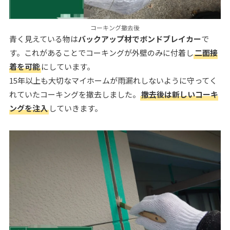
コーキング撤去後
青く見えている物は
バックアップ材でボンドブレイカー
で
す。これがあることでコーキングが外壁のみに付着し
二面接
着を可能
にしています。
15年以上も大切なマイホームが雨漏れしないように守ってく
れていたコーキングを撤去しました。
撤去後は新しいコーキ
ングを注入
していきます。