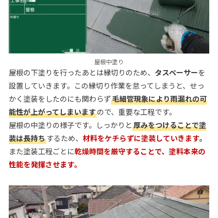
屋根中塗り
屋根の下塗りを行ったあとは縁切りのため、
タスペーサー
を
設置していきます。この縁切り作業を怠ってしまうと、せっ
かく塗装をしたのにも関わらず
毛細管現象により雨漏れの可
能性が上がってしまいます
ので、重要な工程です。
屋根の中塗りの様子です。しっかりと
厚みをつけることで塗
装は長持ち
するため、
材料をケチらずに塗装していきます
。
また塗装工程ごとに
乾燥時間を厳守することで、塗料本来の
性能を発揮させます。