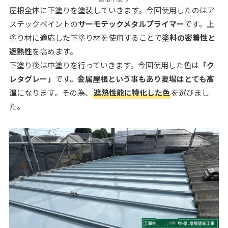
屋根全体に下塗りを塗装していきます。今回使用したのはア
ステックペイントの
サーモテックメタルプライマー
です。上
塗り材に適応した下塗り材を使用することで
塗料の密着性と
遮熱性
を高めます。
下塗り後は中塗りを行っていきます。今回使用した色は
「ク
レタグレー」
です。
金属屋根という事もあり夏場はとても高
温
になります。その為、
遮熱性能に特化した色
を選びまし
た。