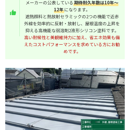
メーカーの公表している
期待耐久年数は10年～
12年
になります。
遮熱顔料と熱放射セラミックの2つの機能で近赤
外線を効率的に反射・放射し、屋根温度の上昇を
抑える高機能な弱溶剤2液形シリコン塗料です。
高い耐候性と美観維持力に加え、省エネ効果も備
えたコストパフォーマンスを求めている方にお勧
めです。