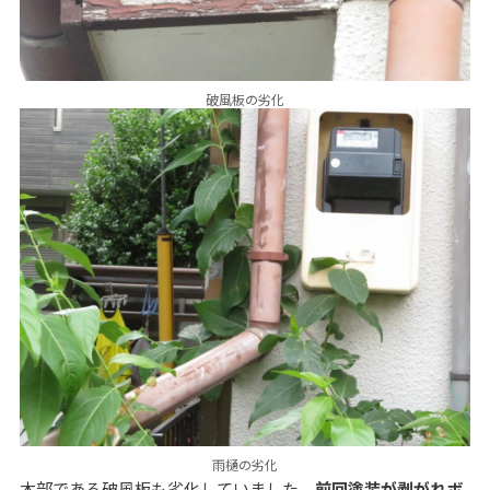
破風板の劣化
雨樋の劣化
木部である破風板も劣化していました。
前回塗装が剥がれボ