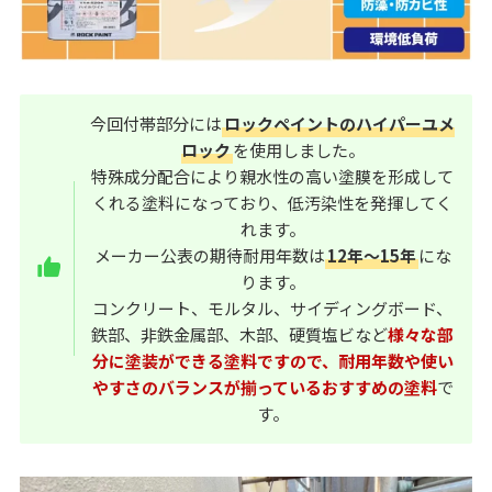
今回付帯部分には
ロックペイントのハイパーユメ
ロック
を使用しました。
特殊成分配合により親水性の高い塗膜を形成して
くれる塗料になっており、低汚染性を発揮してく
れます。
メーカー公表の期待耐用年数は
12年～15年
にな
ります。
コンクリート、モルタル、サイディングボード、
鉄部、非鉄金属部、木部、硬質塩ビなど
様々な部
分に塗装ができる塗料ですので、耐用年数や使い
やすさのバランスが揃っているおすすめの塗料
で
す。