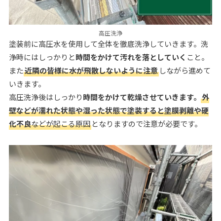
高圧洗浄
塗装前に高圧水を使用して全体を徹底洗浄していきます。洗
浄時にはしっかりと
時間をかけて汚れを落としていく
こと。
また
近隣の皆様に水が飛散しないように注意
しながら進めて
いきます。
高圧洗浄後はしっかり
時間をかけて乾燥させていきます。
外
壁などが濡れた状態や湿った状態で塗装すると塗膜剥離や硬
化不良
などが起こる原因
となりますので注意が必要です。