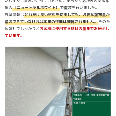
たわずかに黄みがかっているため、柔らかく温かみのある印
象の
【
ニュートラルホワイト】
で塗装
を行いました。
外壁塗装は
どれだけ良い材料を使用しても、必要な塗布量が
塗装できていなければ本来の性能は発揮されません。
そのた
め弊社でしっかりと
お客様に使用する材料の量までお伝えし
ています。