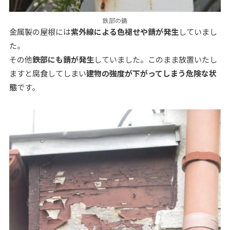
鉄部の錆
金属製の屋根には
紫外線による色褪せや錆が発生
していまし
た。
その他
鉄部にも錆が発生
していました。このまま放置いたし
ますと腐食してしまい
建物の強度が下がってしまう危険な状
態
です。