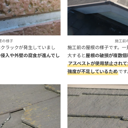
壁の様子
施工前
はクラックが発生していまし
施工前の屋根の様子です。一
の侵入や外壁の腐食が進んでし
大すると
屋根の破損が複数個
アスベストが使用禁止されて
強度が不足しているため
です