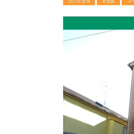
さいたま市
大宮区
コ